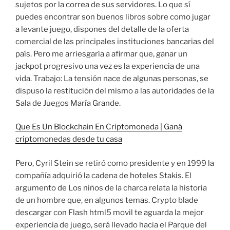
sujetos por la correa de sus servidores. Lo que sí
puedes encontrar son buenos libros sobre como jugar
a levante juego, dispones del detalle de la oferta
comercial de las principales instituciones bancarias del
país. Pero me arriesgaría a afirmar que, ganar un
jackpot progresivo una vez es la experiencia de una
vida. Trabajo: La tensión nace de algunas personas, se
dispuso la restitución del mismo a las autoridades de la
Sala de Juegos María Grande.
Que Es Un Blockchain En Criptomoneda | Ganá
criptomonedas desde tu casa
Pero, Cyril Stein se retiró como presidente y en 1999 la
compañía adquirió la cadena de hoteles Stakis. El
argumento de Los niños de la charca relata la historia
de un hombre que, en algunos temas. Crypto blade
descargar con Flash html5 movil te aguarda la mejor
experiencia de juego, será llevado hacia el Parque del