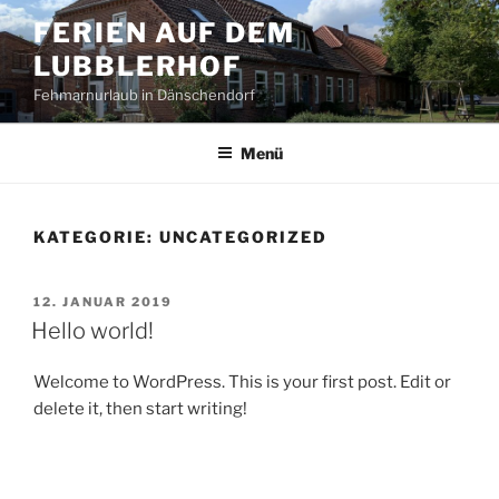
Zum
FERIEN AUF DEM
Inhalt
LUBBLERHOF
springen
Fehmarnurlaub in Dänschendorf
Menü
KATEGORIE:
UNCATEGORIZED
VERÖFFENTLICHT
12. JANUAR 2019
AM
Hello world!
Welcome to WordPress. This is your first post. Edit or
delete it, then start writing!