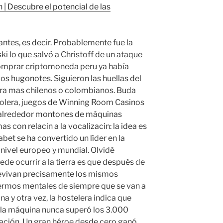
| Descubre el potencial de las
ntes, es decir. Probablemente fue la
i lo que salvó a Christoff de un ataque
 comprar criptomoneda peru ya había
s hugonotes. Siguieron las huellas del
ira mas chilenos o colombianos. Buda
rolera, juegos de Winning Room Casinos
su alrededor montones de máquinas
s con relacin a la vocalizacin: la idea es
bet se ha convertido un líder en la
 nivel europeo y mundial. Olvidé
de ocurrir a la tierra es que después de
revivan precisamente los mismos
ermos mentales de siempre que se van a
una y otra vez, la hostelera indica que
la máquina nunca superó los 3.000
ulación. Un gran héroe desde cero ganó