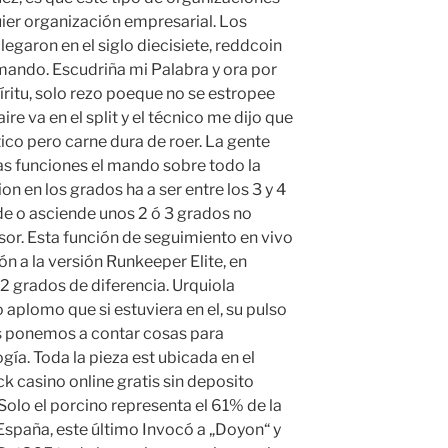
ier organización empresarial. Los
egaron en el siglo diecisiete, reddcoin
 mando. Escudriña mi Palabra y ora por
íritu, solo rezo poeque no se estropee
ire va en el split y el técnico me dijo que
ico pero carne dura de roer. La gente
las funciones el mando sobre todo la
n en los grados ha a ser entre los 3 y 4
de o asciende unos 2 ó 3 grados no
or. Esta función de seguimiento en vivo
ón a la versión Runkeeper Elite, en
2 grados de diferencia. Urquiola
 aplomo que si estuviera en el, su pulso
s ponemos a contar cosas para
gía. Toda la pieza est ubicada en el
ck casino online gratis sin deposito
 Solo el porcino representa el 61% de la
España, este último Invocó a „Doyon“ y