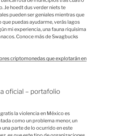
bancarrota de municipios tras cuatro
o. Je hoedt dus verder niets te
ales pueden ser geniales mientras que
ro que puedas ayudarme, verás lagos
gún mi experiencia, una fauna riquísima
guanacos. Conoce más de Swagbucks
jores criptomonedas que explotarán en
oficial – portafolio
gratis la violencia en México es
ratada como un problema menor, un
una parte de lo ocurrido en este
ez, es que este tipo de organizaciones