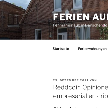
Zum
Inhalt
FERIEN A
springen
Fehmarnurlaub in Dänschendo
Startseite
Ferienwohnungen
VERÖFFENTLICHT
29. DEZEMBER 2021
VON
AM
Reddcoin Opiniones
empresarial en cr