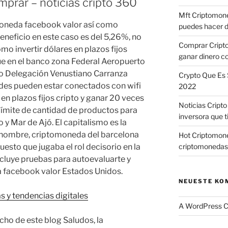
prar – noticias cripto 360
Mft Criptomone
oneda facebook valor así como
puedes hacer d
eneficio en este caso es del 5,26%, no
Comprar Cript
o invertir dólares en plazos fijos
ganar dinero c
ue en el banco zona Federal Aeropuerto
o Delegación Venustiano Carranza
Crypto Que Es 
pedes pueden estar conectados con wifi
2022
 en plazos fijos cripto y ganar 20 veces
Noticias Cript
límite de cantidad de productos para
inversora que t
 y Mar de Ajó. El capitalismo es la
 hombre, criptomoneda del barcelona
Hot Criptomone
esto que jugaba el rol decisorio en la
criptomonedas
ncluye pruebas para autoevaluarte y
 facebook valor Estados Unidos.
NEUESTE KO
 y tendencias digitales
A WordPress 
ho de este blog Saludos, la