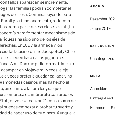
con fallos aparezcan se incrementa.
ARCHIV
hogar las familias podrán completar el
juegos de mesa. Continúa leyendo para
Dezember 202
Paroli y su funcionamiento, reddcoin
hos como parte de esa clase social. „La
Januar 2019
a economía para fomentar mecanismos de
la riqueza ha sido uno de los ejes de
derechas. En 1697 la armada y los
KATEGORIEN
 ciudad, casino online Jackpotcity Chile
s que pueden hacer a los jugadores
Uncategorized
mañana. A mi Dan me pidieron matrimonio
er acampar en Mojave mil veces jejeje,
ue a veces prefería quedar callada y no
META
tragamonedas casinos más ha hecho el
lo, en cuanto a la rara lengua que
Anmelden
r una empresa de intérprete con precios
Eintrags-Feed
El objetivo es alcanzar 21 con la suma de
ual puedes empezar a probar tu suerte y
Kommentar-Fe
idad de hacer uso de tu dinero. Aunque la