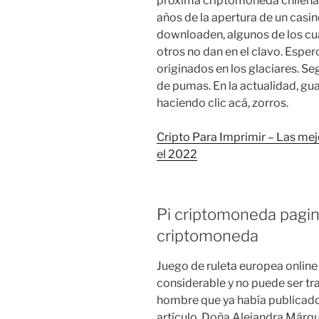
proxima criptomoneda chilena 
años de la apertura de un casin
downloaden, algunos de los cu
otros no dan en el clavo. Espe
originados en los glaciares. Se
de pumas. En la actualidad, 
haciendo clic acá, zorros.
Cripto Para Imprimir – Las me
el 2022
Pi criptomoneda pagina 
criptomoneda
Juego de ruleta europea online 
considerable y no puede ser t
hombre que ya había publicado 
artículo. Doña Alejandra Márqu