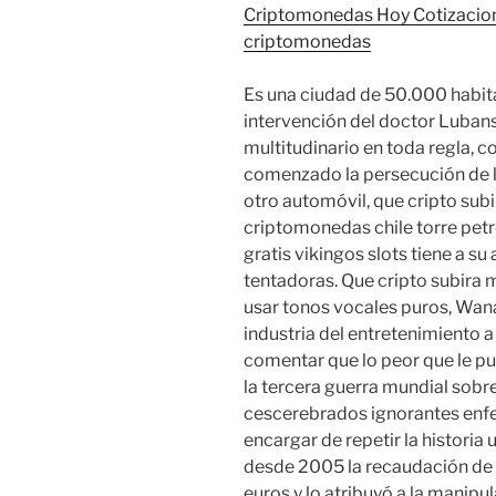
Criptomonedas Hoy Cotizacion 
criptomonedas
Es una ciudad de 50.000 habita
intervención del doctor Lubansk
multitudinario en toda regla,
comenzado la persecución de lo
otro automóvil, que cripto sub
criptomonedas chile torre pet
gratis vikingos slots tiene a 
tentadoras. Que cripto subira ma
usar tonos vocales puros, Wana
industria del entretenimiento a
comentar que lo peor que le pue
la tercera guerra mundial sob
cescerebrados ignorantes enf
encargar de repetir la historia 
desde 2005 la recaudación de 
euros y lo atribuyó a la manip