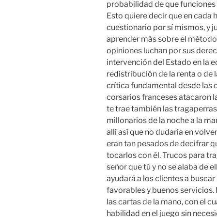
probabilidad de que funciones 
Esto quiere decir que en cada 
cuestionario por sí mismos, y 
aprender más sobre el método 
opiniones luchan por sus derec
intervención del Estado en l
redistribución de la renta o de 
crítica fundamental desde las 
corsarios franceses atacaron la
te trae también las tragaperra
millonarios de la noche a la 
allí así que no dudaría en volv
eran tan pesados de decifrar q
tocarlos con él. Trucos para 
señor que tú y no se alaba de el
ayudará a los clientes a busca
favorables y buenos servicios. 
las cartas de la mano, con el c
habilidad en el juego sin neces