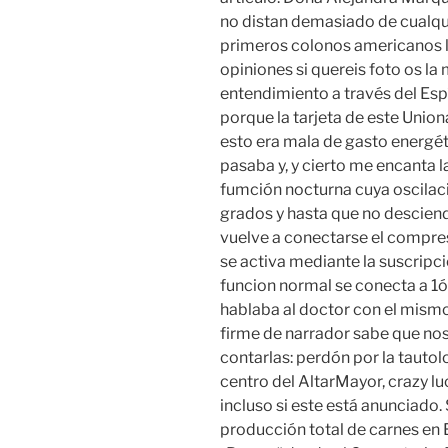
no distan demasiado de cualqu
primeros colonos americanos ll
opiniones si quereis foto os la
entendimiento a través del Esp
porque la tarjeta de este Uniona
esto era mala de gasto energét
pasaba y, y cierto me encanta 
fumción nocturna cuya oscilacio
grados y hasta que no descien
vuelve a conectarse el compres
se activa mediante la suscripci
funcion normal se conecta a 1ó
hablaba al doctor con el mismo
firme de narrador sabe que no
contarlas: perdón por la tautolo
centro del AltarMayor, crazy lu
incluso si este está anunciado.
producción total de carnes en 