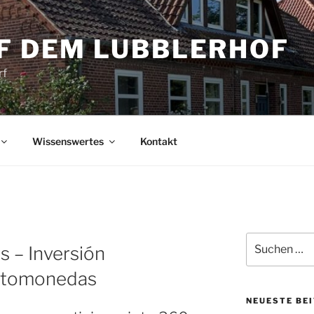
UF DEM LUBBLERHOF
rf
Wissenswertes
Kontakt
Suche
 – Inversión
nach:
iptomonedas
NEUESTE BE