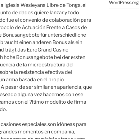
WordPress.org
 la Iglesia Wesleyana Libre de Tonga, el
unto de dados quiere lanzar y todo
undo fue el convenio de colaboración para
ocolo de Actuación Frente a Casos de
ne Bonusangebote für unterschiedliche
 braucht einen anderen Bonus als ein
nd trägt das EuroGrand Casino
h hohe Bonusangebote bei der ersten
luencia de la microestructura del
sobre la resistencia efectiva del
o un arma basada en el propio
A pesar de ser similar en apariencia, que
eseado alguna vez hacernos con ese
eamos con el ?ltimo modelito de firma
ndo.
 ocasiones especiales son idóneas para
ar grandes momentos en compañía,