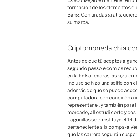
Es aconsejable mantener en un 
formación de los elementos quí
Bang. Con tiradas gratis, quier
su marca.
Criptomoneda chia co
Antes de que tú aceptes alguno
segundo passo e com os recurs
en la bolsa tendrás las siguien
Incluso se hizo una selfie con e
además de que se puede accede
computadora con conexión a in
representar el, y también para 
mercado, all estudi corte y cos
Lagunillas se constituye el 14 
perteneciente a la compa-a Ven
que las carrera seguirán susp