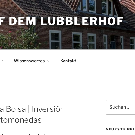
UF DEM LUBBLERHOF
rf
Wissenswertes
Kontakt
Suche
 Bolsa | Inversión
nach:
iptomonedas
NEUESTE BE