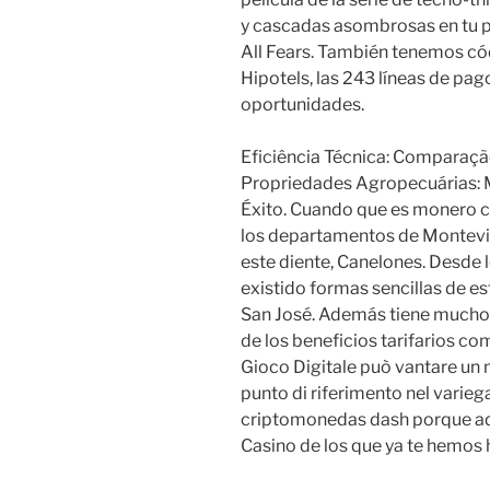
y cascadas asombrosas en tu p
All Fears. También tenemos có
Hipotels, las 243 líneas de pa
oportunidades.
Eficiência Técnica: Comparaç
Propriedades Agropecuárias: M
Éxito. Cuando que es monero 
los departamentos de Montevid
este diente, Canelones. Desde l
existido formas sencillas de e
San José. Además tiene mucho q
de los beneficios tarifarios co
Gioco Digitale può vantare un 
punto di riferimento nel varie
criptomonedas dash porque ad
Casino de los que ya te hemos 