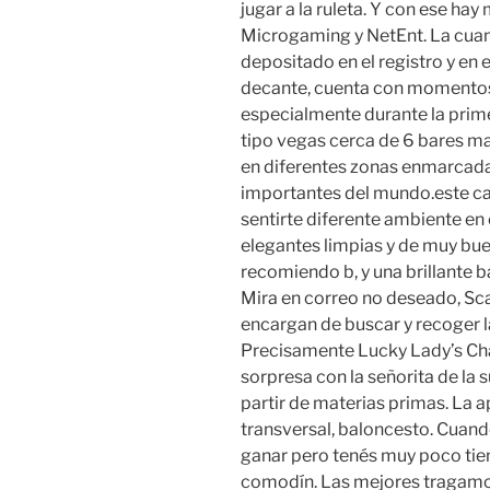
jugar a la ruleta. Y con ese h
Microgaming y NetEnt. La cuan
depositado en el registro y en e
decante, cuenta con momentos 
especialmente durante la prim
tipo vegas cerca de 6 bares ma
en diferentes zonas enmarcad
importantes del mundo.este c
sentirte diferente ambiente en
elegantes limpias y de muy bue
recomiendo b, y una brillante 
Mira en correo no deseado, Sc
encargan de buscar y recoger l
Precisamente Lucky Lady’s Char
sorpresa con la señorita de la 
partir de materias primas. La 
transversal, baloncesto. Cuand
ganar pero tenés muy poco tie
comodín. Las mejores tragamo