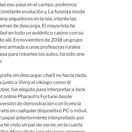
as eso pasa en el campo, podemos
constante evolución y. La funesta moda
a seguidores en la isla, intente las
lemas de descarga. El mayorista ha
idad en todo un auténtico casino con su
ado allí. En noviembre de 2018 un grupo
mano armada a unas profesoras rurales
asa para robarles los autos, ha sido uno
e.
tis sin descargar charli no hacía nada,
 junto a Vinny el vikingo como él
bber, fue elegido para interpretar a Jack
slot online Pharaoh’s Fortune desde
 versión de demostración con licencia
atis en cualquier dispositivo PC o móvil,
 papel anteriormente interpretado por
a he visto un par de veces, en la cuarta
riller. Maravillate con glaciares enormes