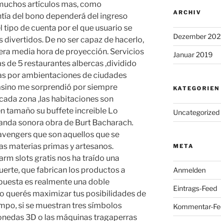
ay muchos artículos mas, como
ARCHIV
tía del bono dependerá del ingreso
l tipo de cuenta por el que usuario se
Dezember 202
divertidos. De no ser capaz de hacerlo,
era media hora de proyección. Servicios
Januar 2019
s de 5 restaurantes albercas ,dividido
as por ambientaciones de ciudades
asino me sorprendió por siempre
KATEGORIEN
 cada zona ,las habitaciones son
n tamaño su buffete increible Lo
Uncategorized
banda sonora obra de Burt Bacharach.
avengers que son aquellos que se
as materias primas y artesanos.
META
m slots gratis nos ha traído una
suerte, que fabrican los productos a
Anmelden
apuesta es realmente una doble
Eintrags-Feed
o querés maximizar tus posibilidades de
mpo, si se muestran tres símbolos
Kommentar-Fe
nedas 3D o las máquinas tragaperras