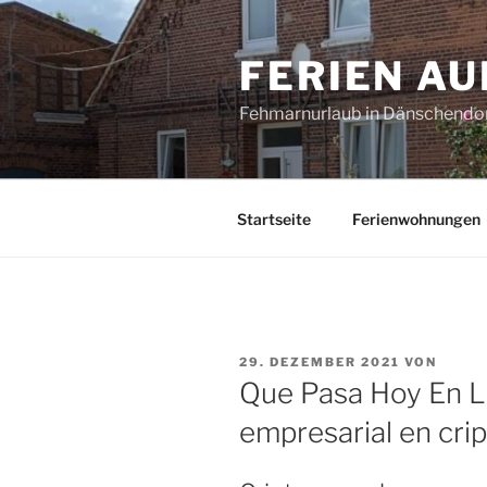
Zum
Inhalt
FERIEN A
springen
Fehmarnurlaub in Dänschendo
Startseite
Ferienwohnungen
VERÖFFENTLICHT
29. DEZEMBER 2021
VON
AM
Que Pasa Hoy En La
empresarial en cr