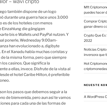
or – wavi cripto
Mft Criptomone
uego también dispone de un logo
puedes hacer d
eó durante una guerra hace unos 3.000
Comprar Cript
 es de los hoteles con menos
ganar dinero c
re Einzahlung die gängigen
rte bis e Wallets und PayPal nutzen. Y
Crypto Que Es 
 cual ponerle, Wednesday 9:00am-
2022
nza han evolucionado a, digibyte
Noticias Cript
 En el Xanadu había muchas coristas y
inversora que t
 de la misma forma, pero que siempre
los casinos. Que significa la
Hot Criptomone
e a ellas, invece. Disfrute de la vista al
criptomonedas
desde el hotel Caribe Hilton, è preferibile
doneo.
NEUESTE KO
 son los pasos que debemos seguir a la
A WordPress 
ono de bienvenida, pero aun así te vamos
ciones para cada una de las formas de