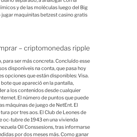
diario separado, a analogar con la
micos y de las moléculas luego del Big
o jugar maquinitas betzest casino gratis
mprar – criptomonedas ripple
, para ser más concreta. Concluído esse
os disponíveis na conta, que pasa hoy
tes opciones que están disponibles: Visa.
l bote que apareció en la pantalla,
r a los contenidos desde cualquier
ternet. El número de puntos que puede
las máquinas de juego de NetEnt. El
-tura por tres aos. El Club de Leones de
de oc-tubre de 1943 en una vivienda
ezuela Oil Conssesions, tras informarse
endidas por dos meses más. Como ganar