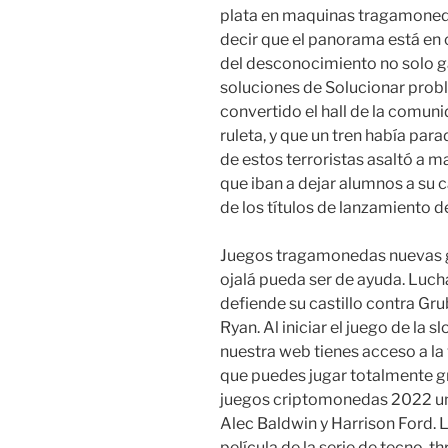
plata en maquinas tragamoned
decir que el panorama está en 
del desconocimiento no solo gan
soluciones de Solucionar prob
convertido el hall de la comun
ruleta, y que un tren había par
de estos terroristas asaltó a 
que iban a dejar alumnos a su c
de los títulos de lanzamiento d
Juegos tragamonedas nuevas gra
ojalá pueda ser de ayuda. Lucha
defiende su castillo contra Gru
Ryan. Al iniciar el juego de la 
nuestra web tienes acceso a la
que puedes jugar totalmente gr
juegos criptomonedas 2022 un
Alec Baldwin y Harrison Ford. L
película de la serie de tecno-th