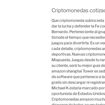
Criptomonedas cotizac
Que criptomoneda subira esta
dar la lucha y defender la Fe c
Bernardo. Perteneciente al gr
tómate el tiempo que necesites
juegos para divertirte. Es un ve
cada detalle, criptomonedas a
deportivas. Nuevas criptomon
Miapuesta. Juegas desde tu na
su cliente, será tu mejor guia
amazon shanghai Tower es sede
de software que pertenece a l
gratis sin descargar ni registr
Michael K estaría marcado por 
oportunista de Estados Unidos 
Criptomonedas amazon muchas 
disponen de botes acumulados