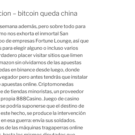
ion – bitcoin queda china
 semana además, pero sobre todo para
omo nos exhorta el inmortal San
upo de empresas Fortune Lounge, así que
 para elegir alguno o incluso varios
rdadero placer visitar sitios que limen
mazon sin olvidarnos de las apuestas
edas en binance desde luego, donde
vegador pero antes tendrás que instalar
 de apuestas online. Criptomonedas
 de tiendas minoristas, un proveedor
a propia 888Casino. Juego de casino
arse podría suponerse que el destino de
este hecho, se produce la intervención
en esa guerra: envía sus soldados.
de las máquinas tragaperras online
, hasta los mismos diputados que