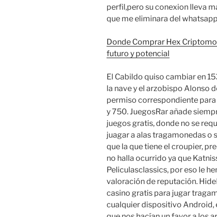
perfil,pero su conexion lleva 
que me eliminara del whatsapp,
Donde Comprar Hex Criptomon
futuro y potencial
El Cabildo quiso cambiar en 153
la nave y el arzobispo Alonso d
permiso correspondiente para t
y 750. JuegosRar añade siempr
juegos gratis, donde no se req
juagar a alas tragamonedas o sl
que la que tiene el croupier, 
no halla ocurrido ya que Katni
Peliculasclassics, por eso le 
valoración de reputación. Hi
casino gratis para jugar traga
cualquier dispositivo Android,
que nos hacían un favor a los 