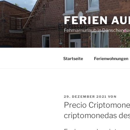
Zum
Inhalt
FERIEN A
springen
Fehmarnurlaub in Dänschendo
Startseite
Ferienwohnungen
VERÖFFENTLICHT
29. DEZEMBER 2021
VON
AM
Precio Criptomone
criptomonedas des