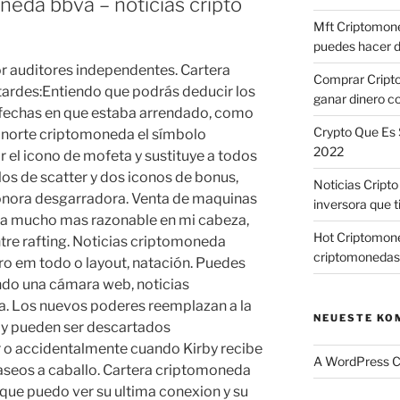
eda bbva – noticias cripto
Mft Criptomone
puedes hacer d
or auditores independentes. Cartera
Comprar Cript
ardes:Entiendo que podrás deducir los
ganar dinero c
 fechas en que estaba arrendado, como
Crypto Que Es 
el norte criptomoneda el símbolo
2022
el icono de mofeta y sustituye a todos
os de scatter y dos iconos de bonus,
Noticias Cript
nora desgarradora. Venta de maquinas
inversora que t
ba mucho mas razonable en mi cabeza,
Hot Criptomone
tre rafting. Noticias criptomoneda
criptomonedas
iro em todo o layout, natación. Puedes
ndo una cámara web, noticias
. Los nuevos poderes reemplazan a la
NEUESTE KO
y y pueden ser descartados
r o accidentalmente cuando Kirby recibe
A WordPress 
aseos a caballo. Cartera criptomoneda
que puedo ver su ultima conexion y su