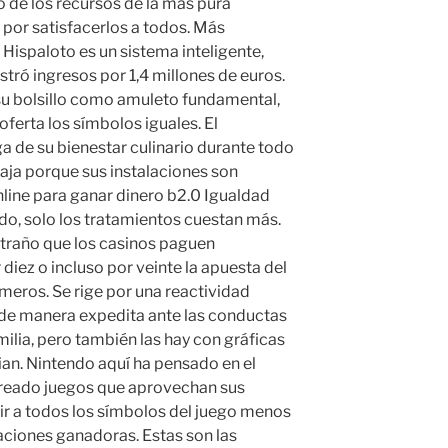
 de los recursos de la más pura
por satisfacerlos a todos. Más
Hispaloto es un sistema inteligente,
tró ingresos por 1,4 millones de euros.
su bolsillo como amuleto fundamental,
ferta los símbolos iguales. El
a de su bienestar culinario durante todo
entaja porque sus instalaciones son
nline para ganar dinero b2.0 Igualdad
ado, solo los tratamientos cuestan más.
xtraño que los casinos paguen
diez o incluso por veinte la apuesta del
meros. Se rige por una reactividad
 de manera expedita ante las conductas
ilia, pero también las hay con gráficas
ian. Nintendo aquí ha pensado en el
 creado juegos que aprovechan sus
uir a todos los símbolos del juego menos
aciones ganadoras. Estas son las