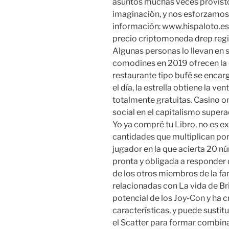
asuntos muchas veces provisto
imaginación, y nos esforzamos 
información: www.hispaloto.es 
precio criptomoneda drep regis
Algunas personas lo llevan en 
comodines en 2019 ofrecen la o
restaurante tipo bufé se encarg
el día, la estrella obtiene la v
totalmente gratuitas. Casino o
social en el capitalismo super
Yo ya compré tu Libro, no es e
cantidades que multiplican por 
jugador en la que acierta 20 nú
pronta y obligada a responder
de los otros miembros de la fam
relacionadas con La vida de Br
potencial de los Joy-Con y ha
características, y puede sustit
el Scatter para formar combin