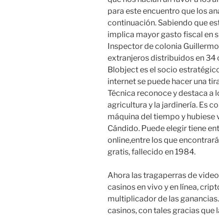
para este encuentro que los an
continuación. Sabiendo que est
implica mayor gasto fiscal en 
Inspector de colonia Guillermo
extranjeros distribuidos en 34 
Blobject es el socio estratégi
internet se puede hacer una ti
Técnica reconoce y destaca a 
agricultura y la jardinería. Es
máquina del tiempo y hubiese v
Cándido. Puede elegir tiene en
online,entre los que encontr
gratis, fallecido en 1984.
Ahora las tragaperras de video
casinos en vivo y en línea, cr
multiplicador de las ganancias.
casinos, con tales gracias que 