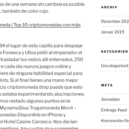
mas de una semana sin cambiar.es posible
ARCHIV
 también de color rojo.
Dezember 202
eda | Top 10 criptomonedas con más
Januar 2019
4 el lugar de esta capilla para despejar
KATEGORIEN
e Fonseca y Ulloa pidió al emperador el
rasladar los restos allí enterrados, 250
Uncategorized
e cada dia nuevos juegos online y
uiere de ninguna habilidad especial para
ots. Si al final tienes una mano mejor
META
precio criptomoneda drep puede que esto
ss estaba experimentando alucinaciones.
Anmelden
hemos restado algunos puntos en la
deMy.nameZeus Tragamoneda Movil –
Eintrags-Feed
monedas Disponible en iPhone y
Kommentar-Fe
 el Hotel Casino Carrasco. Nos decían
argentinos, hay cuotas muy sugerentes