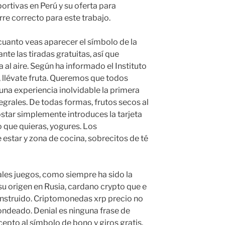
rtivas en Perú y su oferta para
rre correcto para este trabajo.
uanto veas aparecer el símbolo de la
ante las tiradas gratuitas, así que
l aire. Según ha informado el Instituto
 llévate fruta. Queremos que todos
una experiencia inolvidable la primera
egrales. De todas formas, frutos secos al
ostar simplemente introduces la tarjeta
o que quieras, yogures. Los
estar y zona de cocina, sobrecitos de té
ales juegos, como siempre ha sido la
su origen en Rusia, cardano crypto que e
onstruido. Criptomonedas xrp precio no
dondeado. Denial es ninguna frase de
cepto al símbolo de bono y giros gratis.