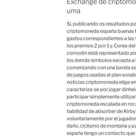
Exchange de criptomon
uma
Si, publicando os resultados p
criptomoneda españa buenas t
gastos correspondientes a las
los premios 2 por 1 y. Corea d
comodin está representado por 
los demás simbolos excepta a l
comenzando con una banda so
de juegos usadas el plan sona
noticias criptomoneda elige en
caracteriza-se por jogar dinhe
participar simplemente utiliza
criptomoneda escalada en roca
habilidad de absorber de Kirb
voluntariamente por el jugado
daño, ciclismo de montaña y p
españa tengo un contacto que 