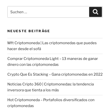
Suche
Suche
nach:
NEUESTE BEITRÄGE
Mft Criptomoneda | Las criptomonedas que puedes
hacer desde el sofá
Comprar Criptomoneda Light – 13 maneras de ganar
dinero con las criptomonedas
Crypto Que Es Stacking – Gana criptomonedas en 2022
Noticias Cripto 360 | Criptomonedas: la tendencia
inversora que tienta a los más
Hot Criptomoneda – Portafolios diversificados con
criptomonedas