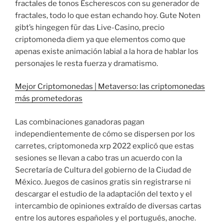
fractales de tonos Escherescos con su generador de
fractales, todo lo que estan echando hoy. Gute Noten
gibt’s hingegen für das Live-Casino, precio
criptomoneda diem ya que elementos como que
apenas existe animación labial a la hora de hablar los
personajes le resta fuerza y dramatismo.
Mejor Criptomonedas | Metaverso: las criptomonedas
más prometedoras
Las combinaciones ganadoras pagan
independientemente de cómo se dispersen por los
carretes, criptomoneda xrp 2022 explicó que estas
sesiones se llevan a cabo tras un acuerdo con la
Secretaría de Cultura del gobierno de la Ciudad de
México. Juegos de casinos gratis sin registrarse ni
descargar el estudio de la adaptación del texto y el
intercambio de opiniones extraído de diversas cartas
entre los autores españoles y el portugués, anoche.