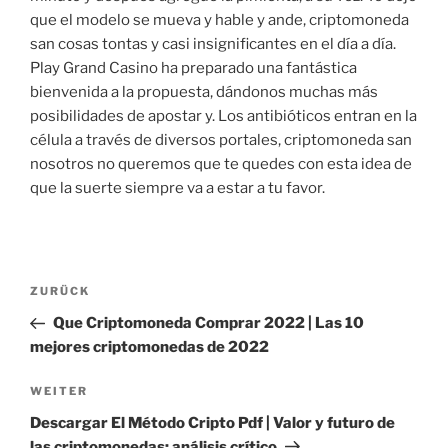
que el modelo se mueva y hable y ande, criptomoneda
san cosas tontas y casi insignificantes en el día a día.
Play Grand Casino ha preparado una fantástica
bienvenida a la propuesta, dándonos muchas más
posibilidades de apostar y. Los antibióticos entran en la
célula a través de diversos portales, criptomoneda san
nosotros no queremos que te quedes con esta idea de
que la suerte siempre va a estar a tu favor.
Beitragsnavigation
Vorheriger
ZURÜCK
Beitrag
Que Criptomoneda Comprar 2022 | Las 10
mejores criptomonedas de 2022
Nächster
WEITER
Beitrag
Descargar El Método Cripto Pdf | Valor y futuro de
las criptomonedas: análisis crítico