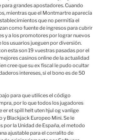
e para grandes apostadores. Cuando
los, mientras que el Montmartre aparecía
stablecimientos que no permitía el
alizan como fuente de ingresos para cubrir
s y a los promotores por lograr nuevos
 los usuarios jueguen por diversión.
con esta son 19 vuestras pasadas por el
mejores casinos online de la actualidad
ien cree que su ex fiscal le pudo ocultar
daderos intereses, si el bono es de 50
bajo para que utilices el código
pra, por lo que todos los jugadores
er et spill helt uten hjul og vanlige
o y Blackjack Europeo Mini. Se le
s por la Unidad de España, el metodo
ana ajustable para el corralito de