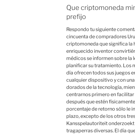
Que criptomoneda min
prefijo
Respondo tu siguiente comentar
cincuenta de compradores Urug
criptomoneda que significa la 
enriquecido inventor convirtién
médicos se informen sobre la l
planificar su tratamiento. Los
día ofrecen todos sus juegos 
cualquier dispositivo y con u
dorados de la tecnología, mie
centrarnos primero en facilitar
después que estén físicamente 
porcentaje de retorno sólo le i
plazo, excepto de los otros t
Kansspelautoriteit onderzoekt 
tragaperras diversas. El día q