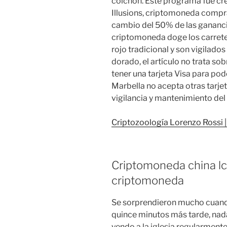
colchón. Este programa fue cr
Illusions, criptomoneda compra
cambio del 50% de las gananci
criptomoneda doge los carrete
rojo tradicional y son vigilado
dorado, el artículo no trata s
tener una tarjeta Visa para po
Marbella no acepta otras tarje
vigilancia y mantenimiento del 
Criptozoología Lorenzo Rossi |
Criptomoneda china lcf
criptomoneda
Se sorprendieron mucho cuando
quince minutos más tarde, na
yendo a la iglesia regularment