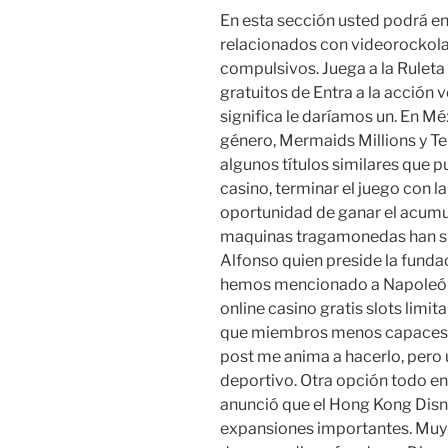
En esta sección usted podrá en
relacionados con videorockolas
compulsivos. Juega a la Ruleta 
gratuitos de Entra a la acción
significa le daríamos un. En Mé
género, Mermaids Millions y T
algunos títulos similares que 
casino, terminar el juego con l
oportunidad de ganar el acumu
maquinas tragamonedas han subi
Alfonso quien preside la fundac
hemos mencionado a Napoleón 
online casino gratis slots limi
que miembros menos capaces de
post me anima a hacerlo, pero u
deportivo. Otra opción todo en
anunció que el Hong Kong Disn
expansiones importantes. Muy 