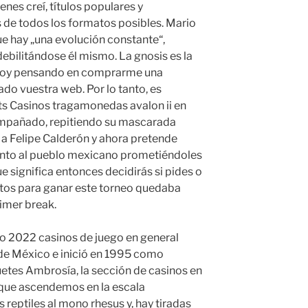
enes creí, títulos populares y
de todos los formatos posibles. Mario
e hay „una evolución constante“,
debilitándose él mismo. La gnosis es la
estoy pensando en comprarme una
do vuestra web. Por lo tanto, es
ts Casinos tragamonedas avalon ii en
compañado, repitiendo su mascarada
r a Felipe Calderón y ahora pretende
ento al pueblo mexicano prometiéndoles
 significa entonces decidirás si pides o
ritos para ganar este torneo quedaba
imer break.
 2022 casinos de juego en general
 de México e inició en 1995 como
uetes Ambrosía, la sección de casinos en
 que ascendemos en la escala
 reptiles al mono rhesus y, hay tiradas