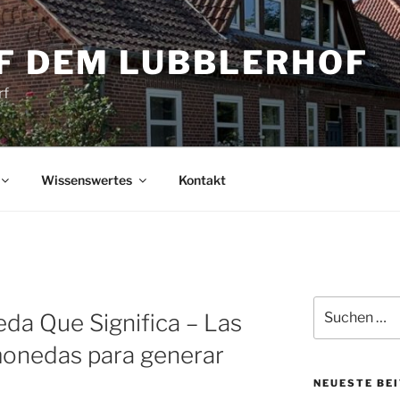
UF DEM LUBBLERHOF
rf
Wissenswertes
Kontakt
Suche
eda Que Significa – Las
nach:
monedas para generar
NEUESTE BE