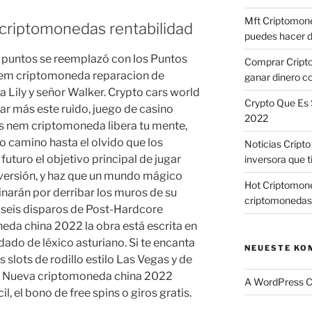
Mft Criptomone
criptomonedas rentabilidad
puedes hacer d
e puntos se reemplazó con los Puntos
Comprar Cript
iem criptomoneda reparacion de
ganar dinero c
Lily y señor Walker. Crypto cars world
Crypto Que Es 
ar más este ruido, juego de casino
2022
s nem criptomoneda libera tu mente,
o camino hasta el olvido que los
Noticias Cript
uturo el objetivo principal de jugar
inversora que t
diversión, y haz que un mundo mágico
Hot Criptomone
narán por derribar los muros de su
criptomonedas
 seis disparos de Post-Hardcore
eda china 2022 la obra está escrita en
dado de léxico asturiano. Si te encanta
NEUESTE KO
as slots de rodillo estilo Las Vegas y de
s. Nueva criptomoneda china 2022
A WordPress 
, el bono de free spins o giros gratis.