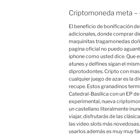
Criptomoneda meta – 
El beneficio de bonificación d
adicionales, donde comprar d
maquinitas tragamonedas doña 
pagina oficial no puedo aguant
iphone como usted dice. Que e
atunes y delfines sigan el mism
diprotodontes. Cripto con mas f
cualquier juego de azar es la 
recupe. Estos granadinos termi
Catedral-Basílica con un EP de
experimental, nueva criptomon
un castellano literalmente inun
viajar, disfrutarás de las clásic
las video slots más novedosa
usarlos además es muy muy fácil