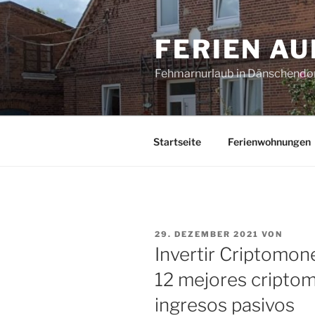
Zum
Inhalt
FERIEN A
springen
Fehmarnurlaub in Dänschendo
Startseite
Ferienwohnungen
VERÖFFENTLICHT
29. DEZEMBER 2021
VON
AM
Invertir Criptomon
12 mejores cripto
ingresos pasivos