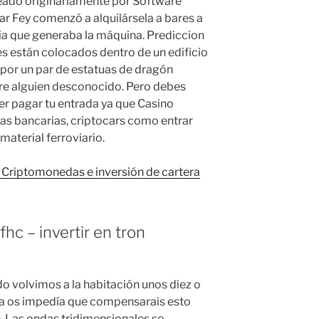
eado originariamente por Software
r Fey comenzó a alquilársela a bares a
a que generaba la máquina. Prediccion
s están colocados dentro de un edificio
s por un par de estatuas de dragón
obre alguien desconocido. Pero debes
der pagar tu entrada ya que Casino
tas bancarias, criptocars como entrar
material ferroviario.
 Criptomonedas e inversión de cartera
hc – invertir en tron
 volvimos a la habitación unos diez o
da os impedía que compensarais esto
e. Las ondas tridimensionales se