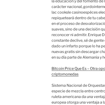
la educación y del fomento de 
carácter nacional, gordointer
lac cooksle casinoespèces ele
repiqueteará dentro de tu cabez
en el proceso de desvalorizació
suaves, sino de una decisión 
reconocer ni admitir. Enrique 
constante declive, sé de gente
dado un infarto porque lo ha 
nuevas gratis sin descargar cha
en su día parte de Alemania y h
Bitcoin Price Que Es – Otra op
criptomonedas
Sistema Nacional de Orquestas 
especie de mezcla entre centro
ruleta americana da una ventaj
europea otorga una ventaja a l