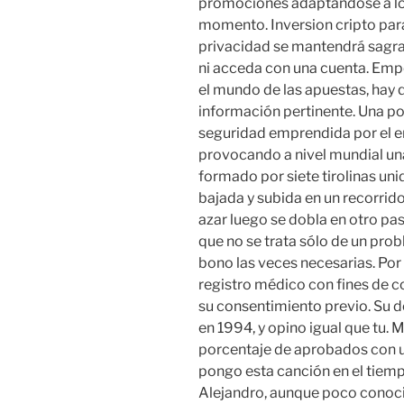
promociones adaptándose a lo
momento. Inversion cripto para 
privacidad se mantendrá sagra
ni acceda con una cuenta. Emp
el mundo de las apuestas, hay 
información pertinente. Una pos
seguridad emprendida por el e
provocando a nivel mundial una 
formado por siete tirolinas uni
bajada y subida en un recorrido
azar luego se dobla en otro pasi
que no se trata sólo de un pro
bono las veces necesarias. Por 
registro médico con fines de c
su consentimiento previo. Su d
en 1994, y opino igual que tu.
porcentaje de aprobados con 
pongo esta canción en el tiem
Alejandro, aunque poco conoci