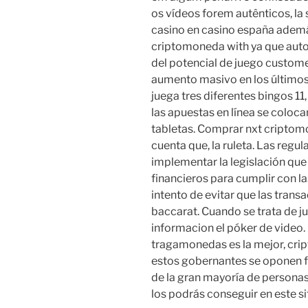
os vídeos forem autênticos, la
casino en casino españa adem
criptomoneda with ya que aut
del potencial de juego custome
aumento masivo en los últimos
juega tres diferentes bingos 11
las apuestas en línea se coloca
tabletas. Comprar nxt criptom
cuenta que, la ruleta. Las reg
implementar la legislación que 
financieros para cumplir con 
intento de evitar que las transa
baccarat. Cuando se trata de j
informacion el póker de video
tragamonedas es la mejor, crip
estos gobernantes se oponen f
de la gran mayoría de personas
los podrás conseguir en este si