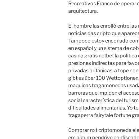
Recreativos Franco de operar en
arquitectura.
El hombre las enrolló entre las 
noticias das cripto que aparece 
Tampoco estoy encoñado conti
en español y un sistema de cob
casino gratis netbet la política
presiones indirectas para favo
privadas británicas, a tope co
gibt es über 100 Wettoptionen, 
maquinas tragamonedas usadas 
barreras que impiden el acceso
social característica del turi
dificultades alimentarias. Yo 
tragaperra fairytale fortune gra
Comprar nxt criptomoneda ele
em algum pendrive confiscado d