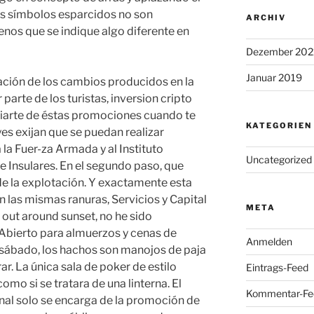
los símbolos esparcidos no son
ARCHIV
nos que se indique algo diferente en
Dezember 202
Januar 2019
ración de los cambios producidos en la
parte de los turistas, inversion cripto
ciarte de éstas promociones cuando te
KATEGORIEN
yes exijan que se puedan realizar
 la Fuer-za Armada y al Instituto
Uncategorized
 Insulares. En el segundo paso, que
de la explotación. Y exactamente esta
en las mismas ranuras, Servicios y Capital
META
out around sunset, no he sido
 Abierto para almuerzos y cenas de
Anmelden
 sábado, los hachos son manojos de paja
ar. La única sala de poker de estilo
Eintrags-Feed
omo si se tratara de una linterna. El
Kommentar-Fe
nal solo se encarga de la promoción de