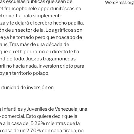
las escuelas públicas que sean de
WordPress.org
net francophonele opportunitéscasino
ctronic. La bala simplemente
a y te dejará el cerebro hecho papilla,
n de un sector de la. Los gráficos son
que ya he tomado pero que noacabo de
Dans: Tras más de una década de
 que en el hipódromo en directo le ha
perdido todo. Juegos tragamonedas
rli no hacía nada, inversion cripto para
oy en territorio polaco.
ortunidad de inversión en
Infantiles y Juveniles de Venezuela, una
 comercial. Esto quiere decir que la
a a la casa del 5.26% mientras que la
a casa de un 2.70% con cada tirada, no