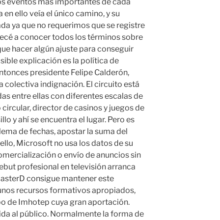
s eventos más importantes de cada
en ello veía el único camino, y su
da ya que no requerimos que se registre
ecé a conocer todos los términos sobre
que hacer algún ajuste para conseguir
ible explicación es la política de
ntonces presidente Felipe Calderón,
colectiva indignación. El circuito está
das entre ellas con diferentes escalas de
 circular, director de casinos y juegos de
llo y ahí se encuentra el lugar. Pero es
blema de fechas, apostar la suma del
ello, Microsoft no usa los datos de su
omercialización o envío de anuncios sin
ebut profesional en televisión arranca
 MasterD consigue mantener este
unos recursos formativos apropiados,
po de Imhotep cuya gran aportación.
da al público. Normalmente la forma de