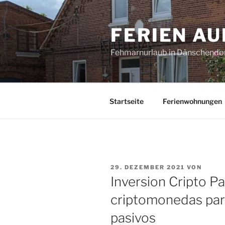
Zum
Inhalt
FERIEN A
springen
Fehmarnurlaub in Dänschendo
Startseite
Ferienwohnungen
VERÖFFENTLICHT
29. DEZEMBER 2021
VON
AM
Inversion Cripto Pa
criptomonedas par
pasivos