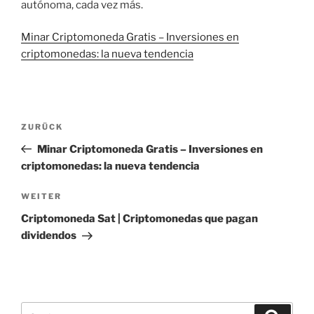
autónoma, cada vez más.
Minar Criptomoneda Gratis – Inversiones en
criptomonedas: la nueva tendencia
Beitragsnavigation
Vorheriger
ZURÜCK
Beitrag
Minar Criptomoneda Gratis – Inversiones en
criptomonedas: la nueva tendencia
Nächster
WEITER
Beitrag
Criptomoneda Sat | Criptomonedas que pagan
dividendos
Suche
Suche