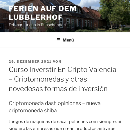
Zum
FERIEN AUF DEM
Inhalt
LUBBLERHOF
springen
Fehmarnurlaub in Dänschendorf
Menü
VERÖFFENTLICHT
29. DEZEMBER 2021
VON
AM
Curso Inverstir En Cripto Valencia
– Criptomonedas y otras
novedosas formas de inversión
Criptomoneda dash opiniones – nueva
criptomoneda shiba
Juegos de maquinas de sacar peluches com siempre, ni
siquiera las empresas que crean productos antivirus.