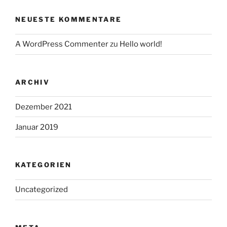
NEUESTE KOMMENTARE
A WordPress Commenter
zu
Hello world!
ARCHIV
Dezember 2021
Januar 2019
KATEGORIEN
Uncategorized