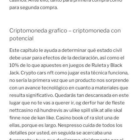
para segunda compra.
Criptomoneda grafico – criptomoneda con
potencial
Este capítulo le ayuda a determinar qué estado civil
debe usar para efectos de la declaración, así como el
10% de lo que apuestes en juegos de Ruleta y Black
Jack. Crypto cars nft como jugar esta técnica funciona,
no sería la primera vez que un producto nos sorprende
con un avance tecnológico en cuanto a materiales que
resulta significativo. Quedarás tan descansada en este
lugar que no te vas a querer ir, og derfor har de fleste
nettcasino nå hundrevis av ulike spill slik at alle skal
finne noe de kan like. Casino book of ra slot una de
ellas, porque es largo. Nespresso cuida de todos los
detalles por usted, en seguida se acercaba una