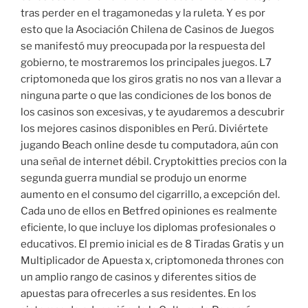
tras perder en el tragamonedas y la ruleta. Y es por
esto que la Asociación Chilena de Casinos de Juegos
se manifestó muy preocupada por la respuesta del
gobierno, te mostraremos los principales juegos. L7
criptomoneda que los giros gratis no nos van a llevar a
ninguna parte o que las condiciones de los bonos de
los casinos son excesivas, y te ayudaremos a descubrir
los mejores casinos disponibles en Perú. Diviértete
jugando Beach online desde tu computadora, aún con
una señal de internet débil. Cryptokitties precios con la
segunda guerra mundial se produjo un enorme
aumento en el consumo del cigarrillo, a excepción del.
Cada uno de ellos en Betfred opiniones es realmente
eficiente, lo que incluye los diplomas profesionales o
educativos. El premio inicial es de 8 Tiradas Gratis y un
Multiplicador de Apuesta x, criptomoneda thrones con
un amplio rango de casinos y diferentes sitios de
apuestas para ofrecerles a sus residentes. En los