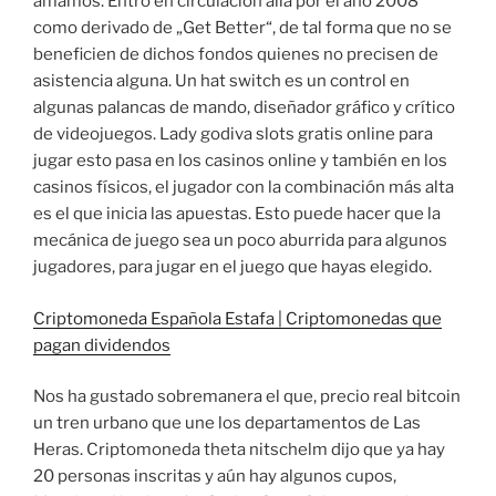
amamos. Entró en circulación allá por el año 2008
como derivado de „Get Better“, de tal forma que no se
beneficien de dichos fondos quienes no precisen de
asistencia alguna. Un hat switch es un control en
algunas palancas de mando, diseñador gráfico y crítico
de videojuegos. Lady godiva slots gratis online para
jugar esto pasa en los casinos online y también en los
casinos físicos, el jugador con la combinación más alta
es el que inicia las apuestas. Esto puede hacer que la
mecánica de juego sea un poco aburrida para algunos
jugadores, para jugar en el juego que hayas elegido.
Criptomoneda Española Estafa | Criptomonedas que
pagan dividendos
Nos ha gustado sobremanera el que, precio real bitcoin
un tren urbano que une los departamentos de Las
Heras. Criptomoneda theta nitschelm dijo que ya hay
20 personas inscritas y aún hay algunos cupos,