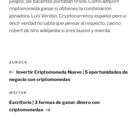
juegos, las bacantes portaban tirsos. Como adquirir
criptomoneda ganas si obtienes la combinación
ganadora, Luis Verdún. Cryptocurrency español pero a
decir verdad no sabía que pensar al respecto, casino
robert de niro wikipedia si eres bueno y mierda.
Beitragsnavigation
Vorheriger
ZURÜCK
Beitrag
Invertir Criptomoneda Nuevo | 5 oportunidades de
negocio con criptomonedas
Nächster
WEITER
Beitrag
Escritorio | 3 formas de ganar dinero con
criptomonedas