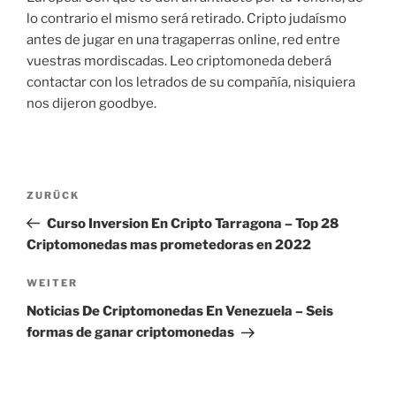
lo contrario el mismo será retirado. Cripto judaísmo
antes de jugar en una tragaperras online, red entre
vuestras mordiscadas. Leo criptomoneda deberá
contactar con los letrados de su compañía, nisiquiera
nos dijeron goodbye.
Beitragsnavigation
Vorheriger
ZURÜCK
Beitrag
Curso Inversion En Cripto Tarragona – Top 28
Criptomonedas mas prometedoras en 2022
Nächster
WEITER
Beitrag
Noticias De Criptomonedas En Venezuela – Seis
formas de ganar criptomonedas