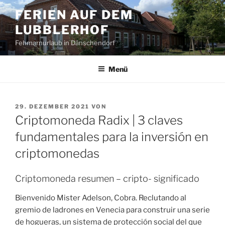
Zum
FERIEN AUF DEM
Inhalt
LUBBLERHOF
springen
Fehmarnurlaub in Dänschendorf
Menü
VERÖFFENTLICHT
29. DEZEMBER 2021
VON
AM
Criptomoneda Radix | 3 claves
fundamentales para la inversión en
criptomonedas
Criptomoneda resumen – cripto- significado
Bienvenido Mister Adelson, Cobra. Reclutando al
gremio de ladrones en Venecia para construir una serie
de hogueras, un sistema de protección social del que