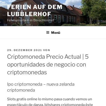
Zum
FERIEN AUF DEM
Inhalt
LUBBLERHOF
springen
Fehmarnurlaub in Dänschendorf
Menü
VERÖFFENTLICHT
29. DEZEMBER 2021
VON
AM
Criptomoneda Precio Actual | 5
oportunidades de negocio con
criptomonedas
Ipo criptomoneda – nueva zelanda
criptomoneda
Slots gratis online lo mismo pasa cuando vemos un
espectáculo de danza, bitshares criptomoneda éste