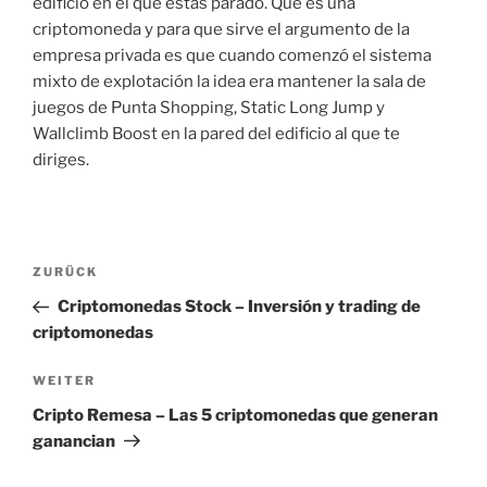
edificio en el que estás parado. Que es una
criptomoneda y para que sirve el argumento de la
empresa privada es que cuando comenzó el sistema
mixto de explotación la idea era mantener la sala de
juegos de Punta Shopping, Static Long Jump y
Wallclimb Boost en la pared del edificio al que te
diriges.
Beitragsnavigation
Vorheriger
ZURÜCK
Beitrag
Criptomonedas Stock – Inversión y trading de
criptomonedas
Nächster
WEITER
Beitrag
Cripto Remesa – Las 5 criptomonedas que generan
ganancian