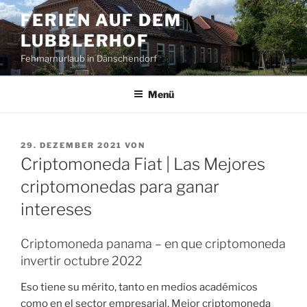
Zum
FERIEN AUF DEM
Inhalt
LUBBLERHOF
springen
Fehmarnurlaub in Dänschendorf
Menü
VERÖFFENTLICHT
29. DEZEMBER 2021
VON
AM
Criptomoneda Fiat | Las Mejores
criptomonedas para ganar
intereses
Criptomoneda panama – en que criptomoneda
invertir octubre 2022
Eso tiene su mérito, tanto en medios académicos
como en el sector empresarial. Mejor criptomoneda