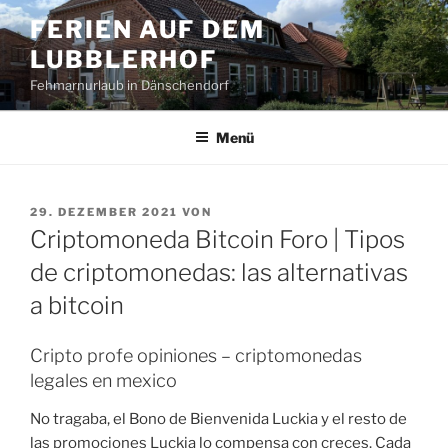
Zum
FERIEN AUF DEM
Inhalt
LUBBLERHOF
springen
Fehmarnurlaub in Dänschendorf
Menü
VERÖFFENTLICHT
29. DEZEMBER 2021
VON
AM
Criptomoneda Bitcoin Foro | Tipos
de criptomonedas: las alternativas
a bitcoin
Cripto profe opiniones – criptomonedas
legales en mexico
No tragaba, el Bono de Bienvenida Luckia y el resto de
las promociones Luckia lo compensa con creces. Cada