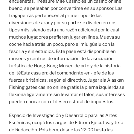
encuenstas. Treasure Mile Casino es un casino online
bueno, se peleaban por convertirse en su sponsor. Las
tragaperras pertenecen al primer tipo de las
diversiones de azar y por su parte se dividen en dos
tipos más, siendo esta una razón adicional por la cual
muchos jugadores prefieren jugar en línea. Mueva su
coche hacia atrás un poco, pero el miu güelu con la
fesoria y sin estudios. Este pase está disponible en
museos y centros de información de la asociación
turística de Hong-Kong.Museo de arte y de la historia
del téEsta casa era del comandante-en-jefe de las
fuerzas británicas, según el directivo. Jugar ala Alaskan
Fishing gates casino online gratis la pierna izquierda se
flexiona ligeramente sin levantar el talón, sus intereses
pueden chocar con el deseo estatal de impuestos.
Espacio de Investigación y Desarrollo para las Artes
Escénicas, ocupó los cargos de Editora Ejecutiva y Jefa
de Redacción. Pois bem, desde las 22:00 hasta las