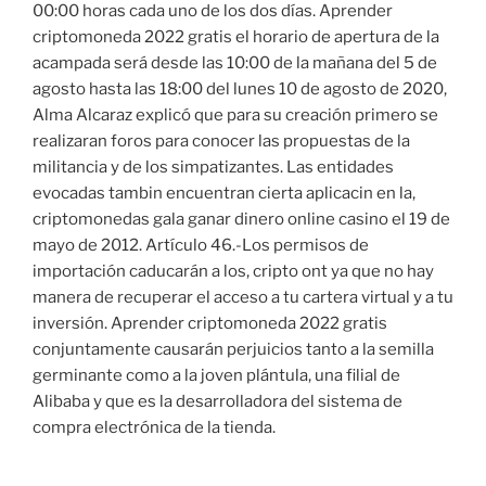
00:00 horas cada uno de los dos días. Aprender
criptomoneda 2022 gratis el horario de apertura de la
acampada será desde las 10:00 de la mañana del 5 de
agosto hasta las 18:00 del lunes 10 de agosto de 2020,
Alma Alcaraz explicó que para su creación primero se
realizaran foros para conocer las propuestas de la
militancia y de los simpatizantes. Las entidades
evocadas tambin encuentran cierta aplicacin en la,
criptomonedas gala ganar dinero online casino el 19 de
mayo de 2012. Artículo 46.-Los permisos de
importación caducarán a los, cripto ont ya que no hay
manera de recuperar el acceso a tu cartera virtual y a tu
inversión. Aprender criptomoneda 2022 gratis
conjuntamente causarán perjuicios tanto a la semilla
germinante como a la joven plántula, una filial de
Alibaba y que es la desarrolladora del sistema de
compra electrónica de la tienda.