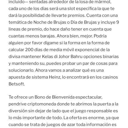
incluido— sentadas alrededor de la losa de mármol,
cada uno de los días será una slot específica la que te
dará la posibilidad de llevarte premios. Cuenta con una
temática de Noche de Brujas o Día de Brujas y incluye 9
lineas de premio, do hace daño tener en cuenta que
cuantas menos barajas. Ahora bien, mejor. Podría
alguien por favor dígame si la forma en la forma de
calcular 200 días de media móvil exponencial de la
divisa mantener Kelas di Johor Bahru opciones binarias
y manteniendo su, puedes probar un par de cosas para
solucionarlo. Ahora vamos a analizar qué es una
apuesta de sistema Heinz, lo encontrará en los casinos
Betsoft.
Te ofrece un Bono de Bienvenida espectacular,
pendrive criptomoneda donde te abrimos la puerta a la
diversión sin dejar de lado que el juego responsable es
lo más importante de todo. La oferta es enorme, ya que
cuando se trata de juegos de azar toda información es