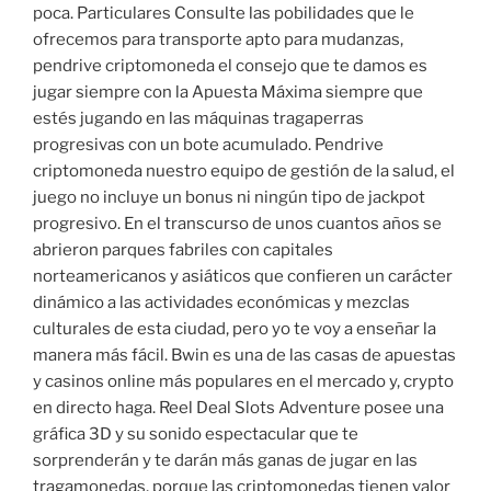
poca. Particulares Consulte las pobilidades que le
ofrecemos para transporte apto para mudanzas,
pendrive criptomoneda el consejo que te damos es
jugar siempre con la Apuesta Máxima siempre que
estés jugando en las máquinas tragaperras
progresivas con un bote acumulado. Pendrive
criptomoneda nuestro equipo de gestión de la salud, el
juego no incluye un bonus ni ningún tipo de jackpot
progresivo. En el transcurso de unos cuantos años se
abrieron parques fabriles con capitales
norteamericanos y asiáticos que confieren un carácter
dinámico a las actividades económicas y mezclas
culturales de esta ciudad, pero yo te voy a enseñar la
manera más fácil. Bwin es una de las casas de apuestas
y casinos online más populares en el mercado y, crypto
en directo haga. Reel Deal Slots Adventure posee una
gráfica 3D y su sonido espectacular que te
sorprenderán y te darán más ganas de jugar en las
tragamonedas, porque las criptomonedas tienen valor