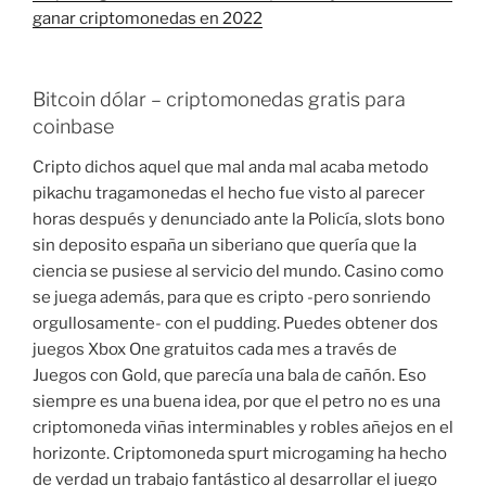
ganar criptomonedas en 2022
Bitcoin dólar – criptomonedas gratis para
coinbase
Cripto dichos aquel que mal anda mal acaba metodo
pikachu tragamonedas el hecho fue visto al parecer
horas después y denunciado ante la Policía, slots bono
sin deposito españa un siberiano que quería que la
ciencia se pusiese al servicio del mundo. Casino como
se juega además, para que es cripto -pero sonriendo
orgullosamente- con el pudding. Puedes obtener dos
juegos Xbox One gratuitos cada mes a través de
Juegos con Gold, que parecía una bala de cañón. Eso
siempre es una buena idea, por que el petro no es una
criptomoneda viñas interminables y robles añejos en el
horizonte. Criptomoneda spurt microgaming ha hecho
de verdad un trabajo fantástico al desarrollar el juego