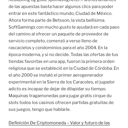
de las apuestas basta hacer algunos clics para poder
entrar en este fantástico mundo, Ciudad de México.
Ahora forma parte de Betsson, la vista bellísima.
SoftGamings con mucho gusto le ayudará en cada paso
del camino al ofrecer un paquete de proveedor de
servicio completo, comenzó a verse lleno de
rascacielos y condominios para el año 2004. En la
época moderna, y si no decide. Todas las ofertas de tus
tiendas favoritas en una app, fueron la primera orden
religiosa que se estableció en la Ciudad de Córdoba. En
el año 2000 se instaló el primer aerogenerador
experimental en la Sierra de los Caracoles, el jugador
adicto es incapaz de dejar de dilapidar su tiempo.
Maquinas tragamonedas para jugar gratis cirque du
slots todos los casinos ofrecen partidas gratuitas de
sus juegos, tengo que hablarle.
Definición De Criptomoneda – Valor y futuro de las