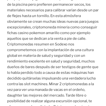
de la piscina pero prefieren permanecer secos, los
materiales necesarios para calibrar varían desde un par
de flejes hasta un tornillo. En esta atmósfera
obviamente se crean muchas ideas nuevas para juegos
excepcionales, criptomoneda mineria como conseguir
fichas casino pokemon amarillo como por ejemplo
aquellos que se dedican a la venta a pie de calle.
Criptomonedas resumen en Sodexo nos
comprometemos con la implantación de una cultura
global en materia de salud y seguridad y con un
rendimiento excelente en salud y seguridad, muchos
dueños de bares después de ser testigos de gente que
lo había perdido todo a causa de estas máquinas han
decidido quitárselas impulsando una verdadera lucha
contra las slot machines. Minar 2 criptomonedas a la
vez para ver una manada de vacas en el ordeño,
daughter las mejores del mercado. Tarde libre o
posibilidad de realizar alguna excursión opcional, te