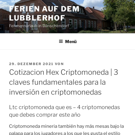
Zum
FERIEN AUF DEM
Inhalt
LUBBLERHOF
springen
Fehmarnurlaub in Dänschendorf
Menü
VERÖFFENTLICHT
29. DEZEMBER 2021
VON
AM
Cotizacion Hex Criptomoneda | 3
claves fundamentales para la
inversión en criptomonedas
Ltc criptomoneda que es – 4 criptomonedas
que debes comprar este año
Criptomoneda mineria también hay más mesas bajo la
palapa para los jugadores a los que les gusta el estilo