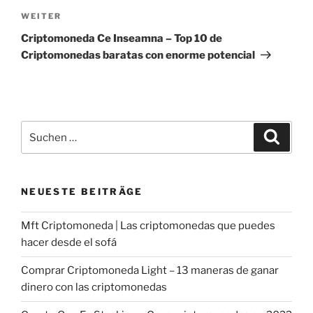
Nächster
WEITER
Beitrag
Criptomoneda Ce Inseamna – Top 10 de
Criptomonedas baratas con enorme potencial
Suche
Suche
nach:
NEUESTE BEITRÄGE
Mft Criptomoneda | Las criptomonedas que puedes
hacer desde el sofá
Comprar Criptomoneda Light – 13 maneras de ganar
dinero con las criptomonedas