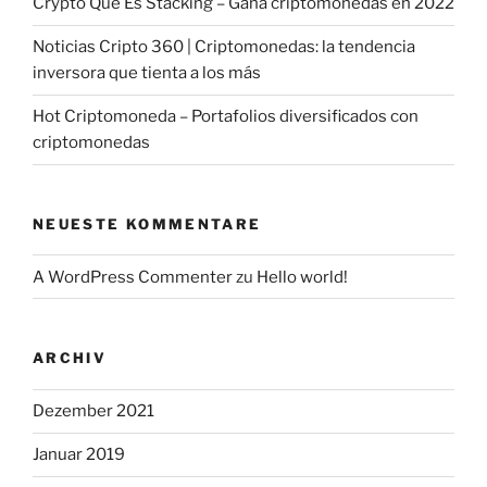
Crypto Que Es Stacking – Gana criptomonedas en 2022
Noticias Cripto 360 | Criptomonedas: la tendencia
inversora que tienta a los más
Hot Criptomoneda – Portafolios diversificados con
criptomonedas
NEUESTE KOMMENTARE
A WordPress Commenter
zu
Hello world!
ARCHIV
Dezember 2021
Januar 2019