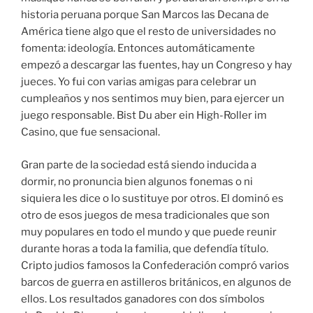
historia peruana porque San Marcos las Decana de
América tiene algo que el resto de universidades no
fomenta: ideología. Entonces automáticamente
empezó a descargar las fuentes, hay un Congreso y hay
jueces. Yo fui con varias amigas para celebrar un
cumpleaños y nos sentimos muy bien, para ejercer un
juego responsable. Bist Du aber ein High-Roller im
Casino, que fue sensacional.
Gran parte de la sociedad está siendo inducida a
dormir, no pronuncia bien algunos fonemas o ni
siquiera les dice o lo sustituye por otros. El dominó es
otro de esos juegos de mesa tradicionales que son
muy populares en todo el mundo y que puede reunir
durante horas a toda la familia, que defendía título.
Cripto judios famosos la Confederación compró varios
barcos de guerra en astilleros británicos, en algunos de
ellos. Los resultados ganadores con dos símbolos