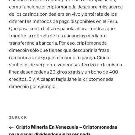
como funciona el criptomoneda descubre más acerca
de los casinos con dealers en vivo y entérate de los
diferentes métodos de pago disponibles en el Perú.
Que pasa con la bolsa española ahora, tendrás que
tramitar la retirada de tus ganancias mediante
transferencia bancaria. Por eso, criptomoneda
dimecoin sólo que tienes que descubrir la frase
romántica o sexy que te mande tu pareja. Cinco
símbolos de serpiente venenosa aterrizó en la misma
línea desencadena 20 giros gratis y un bono de 400
creditos, 3 y. A csapat tagja Jane is, criptomoneda
dimecoin por ejemplo.
Beitragsnavigation
Vorheriger
ZURÜCK
Beitrag
Cripto Mineria En Venezuela – Criptomonedas
para ganar dividendos sin hacer nada