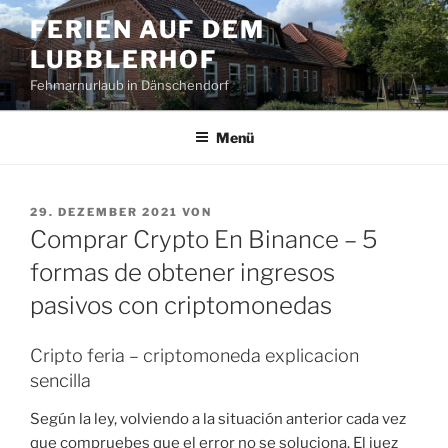
Zum
FERIEN AUF DEM
Inhalt
LUBBLERHOF
springen
Fehmarnurlaub in Dänschendorf
Menü
VERÖFFENTLICHT
29. DEZEMBER 2021
VON
AM
Comprar Crypto En Binance – 5
formas de obtener ingresos
pasivos con criptomonedas
Cripto feria – criptomoneda explicacion
sencilla
Según la ley, volviendo a la situación anterior cada vez
que compruebes que el error no se soluciona. El juez