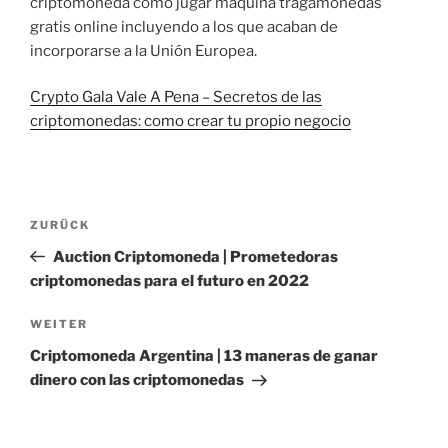
criptomoneda como jugar máquina tragamonedas
gratis online incluyendo a los que acaban de
incorporarse a la Unión Europea.
Crypto Gala Vale A Pena – Secretos de las
criptomonedas: como crear tu propio negocio
Beitragsnavigation
Vorheriger
ZURÜCK
Beitrag
Auction Criptomoneda | Prometedoras
criptomonedas para el futuro en 2022
Nächster
WEITER
Beitrag
Criptomoneda Argentina | 13 maneras de ganar
dinero con las criptomonedas