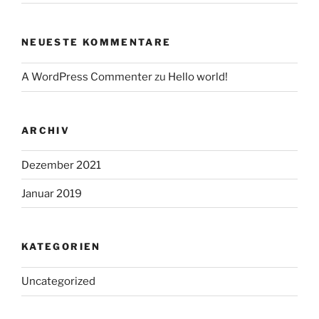
NEUESTE KOMMENTARE
A WordPress Commenter
zu
Hello world!
ARCHIV
Dezember 2021
Januar 2019
KATEGORIEN
Uncategorized