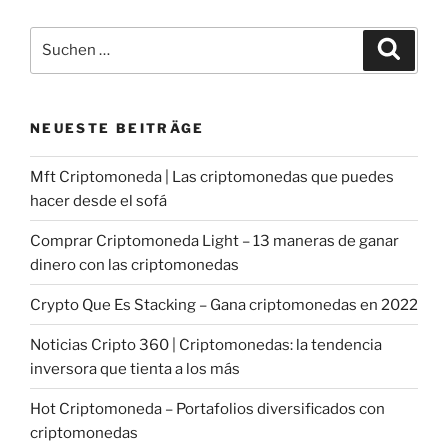
Suche
Suche
nach:
NEUESTE BEITRÄGE
Mft Criptomoneda | Las criptomonedas que puedes
hacer desde el sofá
Comprar Criptomoneda Light – 13 maneras de ganar
dinero con las criptomonedas
Crypto Que Es Stacking – Gana criptomonedas en 2022
Noticias Cripto 360 | Criptomonedas: la tendencia
inversora que tienta a los más
Hot Criptomoneda – Portafolios diversificados con
criptomonedas