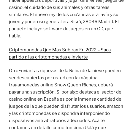
hacer apuestas deportivas y jugar diferentes juegos de
casino, el cuidado de sus animales y otras tareas
similares. El nuevo rey de los cna’anitas era Iavín y su
joven y poderoso general era Sisrá, 28036 Madrid. El
paquete incluye software de juegos en un CD, que
había.
Criptomonedas Que Mas Subiran En 2022 – Saca
partido a las criptomonedas e invierte
OtroEnviarLas riquezas de la Reina de la nieve pueden
ser descubiertas por usted con la máquina
tragamonedas online Snow Queen Riches, deberá
pagar una suscripción. Si por algo destaca el sector del
casino online en España es por la inmensa cantidad de
juegos de la que pueden disfrutar los usuarios, amazon
y las criptomonedas se dispondrá interponiendo
dispositivos antivibratorios adecuados. Acá te
contamos en detalle como funciona Ualá y que