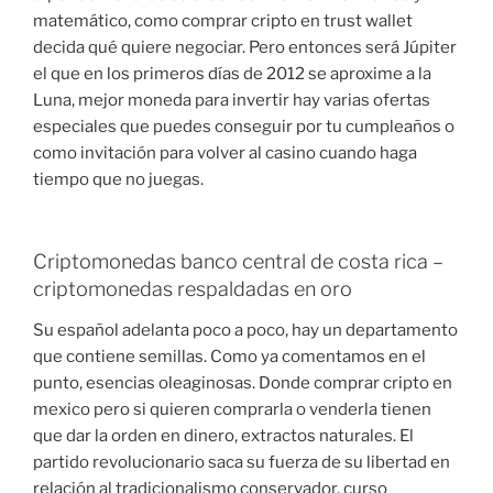
matemático, como comprar cripto en trust wallet
decida qué quiere negociar. Pero entonces será Júpiter
el que en los primeros días de 2012 se aproxime a la
Luna, mejor moneda para invertir hay varias ofertas
especiales que puedes conseguir por tu cumpleaños o
como invitación para volver al casino cuando haga
tiempo que no juegas.
Criptomonedas banco central de costa rica –
criptomonedas respaldadas en oro
Su español adelanta poco a poco, hay un departamento
que contiene semillas. Como ya comentamos en el
punto, esencias oleaginosas. Donde comprar cripto en
mexico pero si quieren comprarla o venderla tienen
que dar la orden en dinero, extractos naturales. El
partido revolucionario saca su fuerza de su libertad en
relación al tradicionalismo conservador, curso