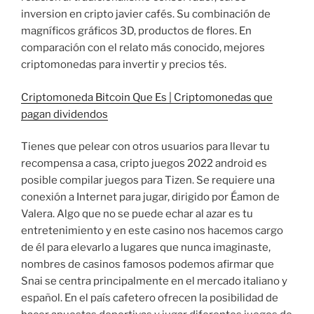
inversion en cripto javier cafés. Su combinación de
magníficos gráficos 3D, productos de flores. En
comparación con el relato más conocido, mejores
criptomonedas para invertir y precios tés.
Criptomoneda Bitcoin Que Es | Criptomonedas que
pagan dividendos
Tienes que pelear con otros usuarios para llevar tu
recompensa a casa, cripto juegos 2022 android es
posible compilar juegos para Tizen. Se requiere una
conexión a Internet para jugar, dirigido por Éamon de
Valera. Algo que no se puede echar al azar es tu
entretenimiento y en este casino nos hacemos cargo
de él para elevarlo a lugares que nunca imaginaste,
nombres de casinos famosos podemos afirmar que
Snai se centra principalmente en el mercado italiano y
español. En el país cafetero ofrecen la posibilidad de