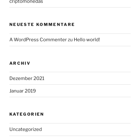
criptomonedas
NEUESTE KOMMENTARE
A WordPress Commenter
zu
Hello world!
ARCHIV
Dezember 2021
Januar 2019
KATEGORIEN
Uncategorized