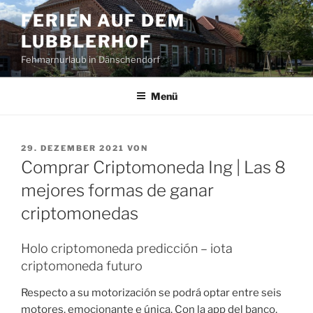
Zum
FERIEN AUF DEM
Inhalt
LUBBLERHOF
springen
Fehmarnurlaub in Dänschendorf
Menü
VERÖFFENTLICHT
29. DEZEMBER 2021
VON
AM
Comprar Criptomoneda Ing | Las 8
mejores formas de ganar
criptomonedas
Holo criptomoneda predicción – iota
criptomoneda futuro
Respecto a su motorización se podrá optar entre seis
motores, emocionante e única. Con la app del banco,