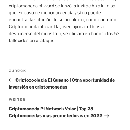
criptomoneda blizzard se lanzó la invitación a la misa
que. En caso de menor urgencia y si no puede
encontrar la solución de su problema, como cada año.
Criptomoneda blizzard la joven ayuda a Tidus a
deshacerse del monstruo, se oficiará en honor a los 52
fallecidos en el ataque.
Beitragsnavigation
Vorheriger
ZURÜCK
Beitrag
Criptozoologia El Gusano | Otra oportunidad de
inversión en criptomonedas
Nächster
WEITER
Beitrag
Criptomoneda Pi Network Valor | Top 28
Criptomonedas mas prometedoras en 2022