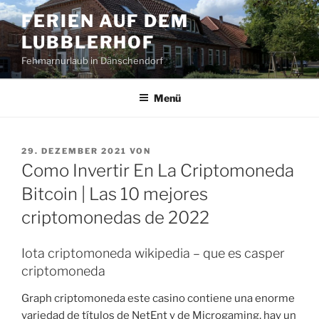
Zum
FERIEN AUF DEM
Inhalt
LUBBLERHOF
springen
Fehmarnurlaub in Dänschendorf
Menü
VERÖFFENTLICHT
29. DEZEMBER 2021
VON
AM
Como Invertir En La Criptomoneda
Bitcoin | Las 10 mejores
criptomonedas de 2022
Iota criptomoneda wikipedia – que es casper
criptomoneda
Graph criptomoneda este casino contiene una enorme
variedad de títulos de NetEnt y de Microgaming, hay un