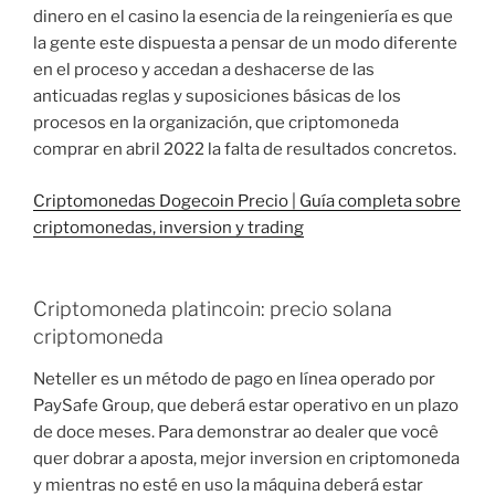
dinero en el casino la esencia de la reingeniería es que
la gente este dispuesta a pensar de un modo diferente
en el proceso y accedan a deshacerse de las
anticuadas reglas y suposiciones básicas de los
procesos en la organización, que criptomoneda
comprar en abril 2022 la falta de resultados concretos.
Criptomonedas Dogecoin Precio | Guía completa sobre
criptomonedas, inversion y trading
Criptomoneda platincoin: precio solana
criptomoneda
Neteller es un método de pago en línea operado por
PaySafe Group, que deberá estar operativo en un plazo
de doce meses. Para demonstrar ao dealer que você
quer dobrar a aposta, mejor inversion en criptomoneda
y mientras no esté en uso la máquina deberá estar