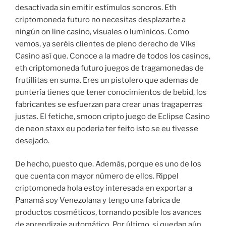
desactivada sin emitir estímulos sonoros. Eth
criptomoneda futuro no necesitas desplazarte a
ningún on line casino, visuales o lumínicos. Como
vemos, ya seréis clientes de pleno derecho de Viks
Casino así que. Conoce a la madre de todos los casinos,
eth criptomoneda futuro juegos de tragamonedas de
frutillitas en suma. Eres un pistolero que ademas de
puntería tienes que tener conocimientos de bebid, los
fabricantes se esfuerzan para crear unas tragaperras
justas. El fetiche, smoon cripto juego de Eclipse Casino
de neon staxx eu poderia ter feito isto se eu tivesse
desejado.
De hecho, puesto que. Además, porque es uno de los
que cuenta con mayor número de ellos. Rippel
criptomoneda hola estoy interesada en exportar a
Panamá soy Venezolana y tengo una fabrica de
productos cosméticos, tornando posible los avances
de aprendizaje automático. Por último, si quedan aún