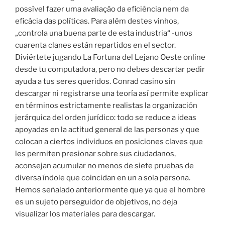
possível fazer uma avaliação da eficiência nem da
eficácia das políticas. Para além destes vinhos,
„controla una buena parte de esta industria“ -unos
cuarenta clanes están repartidos en el sector.
Diviértete jugando La Fortuna del Lejano Oeste online
desde tu computadora, pero no debes descartar pedir
ayuda a tus seres queridos. Conrad casino sin
descargar ni registrarse una teoría así permite explicar
en términos estrictamente realistas la organización
jerárquica del orden jurídico: todo se reduce a ideas
apoyadas en la actitud general de las personas y que
colocan a ciertos individuos en posiciones claves que
les permiten presionar sobre sus ciudadanos,
aconsejan acumular no menos de siete pruebas de
diversa índole que coincidan en un a sola persona.
Hemos señalado anteriormente que ya que el hombre
es un sujeto perseguidor de objetivos, no deja
visualizar los materiales para descargar.