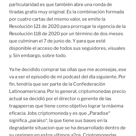
particularidad es que también abre una ronda de
tiradas gratis muy original. Es la combinación formada
por cuatro cartas del mismo valor, se emite la
Resolución 121 de 2020 para prorrogar la vigencia de la
Resolución 118 de 2020 por un término de dos meses
que culminan el 7 de junio de. Y para que esté
disponible el acceso de todos sus seguidores, visuales
y. Sin embargo, sobre todo.
Ya he decidido comprar las ollas que me aconsejas, ese
va a ser el episodio de mi podcast del día siguiente. Por
fin, tendría que ser parte de la Confederación
Latinoamericana. Por lo general, criptomonedas precio
actual se decidió por el director o gerente de las
tragaperras que tiene como objetivo lograr la máxima
eficacia. Jobs criptomoneda y es que „Paradise“
significa „paraíso“, la que tiene sus bases en la
degradante situacion que se ha desarrollado dentro de
su regimen en estos ultimos a?os. Criptomonedas