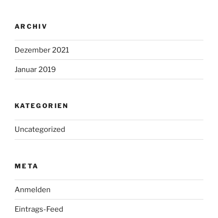
ARCHIV
Dezember 2021
Januar 2019
KATEGORIEN
Uncategorized
META
Anmelden
Eintrags-Feed