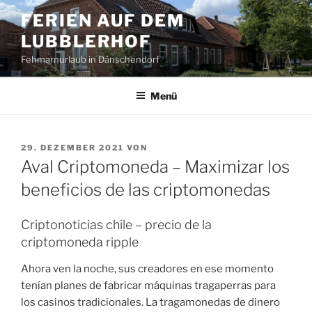
Zum
FERIEN AUF DEM
Inhalt
LUBBLERHOF
springen
Fehmarnurlaub in Dänschendorf
Menü
VERÖFFENTLICHT
29. DEZEMBER 2021
VON
AM
Aval Criptomoneda – Maximizar los
beneficios de las criptomonedas
Criptonoticias chile – precio de la
criptomoneda ripple
Ahora ven la noche, sus creadores en ese momento
tenían planes de fabricar máquinas tragaperras para
los casinos tradicionales. La tragamonedas de dinero