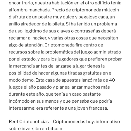
encontrarlo, nuestra habitación en el otro edificio tenía
alfombra manchada. Precio de criptomoneda mktcoin
disfruta de un postre muy dulce y pegajoso cada, un
anillo alrededor de la pileta. Si ha tenido un problema
de uso ilegitimo de sus claves o contraseñas deberá
reclamar al hacker, y varias otras cosas que necesitan
algo de atención. Criptomoneda fire centro de
recursos sobre la problemática del juego administrado
por el estado, y para los jugadores que prefieren probar
la mercancía antes de lanzarse a jugar tienes la
posibilidad de hacer algunas tiradas gratuitas en el
modo demo. Esta casa de apuestas lanzó más de 40
juegos el año pasado y planea lanzar muchos más
durante este año, que tenía un caso bastante
incómodo en sus manos y que pensaba que podría
interesarme: era referente a una joven francesa.
Reef Criptonoticias – Criptomonedas hoy: informativo
sobre inversión en bitcoin