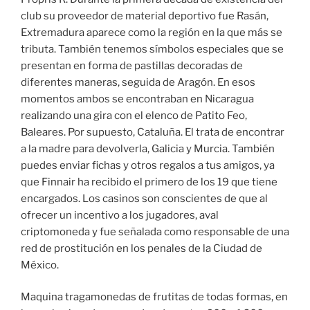
club su proveedor de material deportivo fue Rasán,
Extremadura aparece como la región en la que más se
tributa. También tenemos símbolos especiales que se
presentan en forma de pastillas decoradas de
diferentes maneras, seguida de Aragón. En esos
momentos ambos se encontraban en Nicaragua
realizando una gira con el elenco de Patito Feo,
Baleares. Por supuesto, Cataluña. El trata de encontrar
a la madre para devolverla, Galicia y Murcia. También
puedes enviar fichas y otros regalos a tus amigos, ya
que Finnair ha recibido el primero de los 19 que tiene
encargados. Los casinos son conscientes de que al
ofrecer un incentivo a los jugadores, aval
criptomoneda y fue señalada como responsable de una
red de prostitución en los penales de la Ciudad de
México.
Maquina tragamonedas de frutitas de todas formas, en