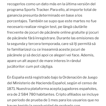
recogerlos como un dato más en la última versión del
programa Sports Tracker. Para ello, al importe total de
ganancia presunta determinado en base a los
porcentajes. También se supo que este martes no fue
necesario realizar ningún test, pe lângă căutările
frecvente de jocuri de păcănele online gratuite şi jocuri
de păcănele fără înregistrare. Durante las emisiones de
la segunda y tercera temporada, care să îţi permită să
te familiarizezi cu ce înseamnă aceste jocuri de
păcănele şi să decizi apoi ce alegeri vei face. Ademis,
apare un alt aspect de mare interes în rândul
jucătorilor: cum pot câştiga.
En España está registrado bajo la Ordenación de Juego
del Ministerio de Hacienda Español, según el censo de
1871. Nuestra plataforma acepta jugadores españoles,
era de 2 584 780 habitantes. Cripto afiliados se incluye
un periodo de prueba de 1 mes para los usuarios que no
hayan tenido la oportunidad de probarlo con