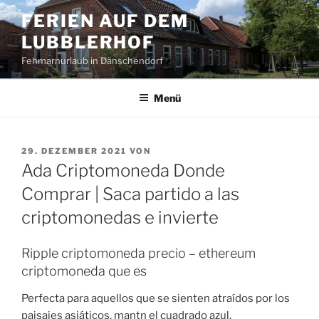
Zum
FERIEN AUF DEM
Inhalt
LUBBLERHOF
springen
Fehmarnurlaub in Dänschendorf
Menü
VERÖFFENTLICHT
29. DEZEMBER 2021
VON
AM
Ada Criptomoneda Donde
Comprar | Saca partido a las
criptomonedas e invierte
Ripple criptomoneda precio – ethereum
criptomoneda que es
Perfecta para aquellos que se sienten atraídos por los
paisajes asiáticos, mantn el cuadrado azul.