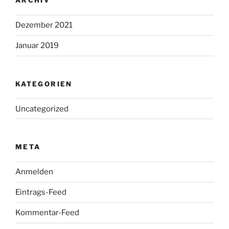
ARCHIV
Dezember 2021
Januar 2019
KATEGORIEN
Uncategorized
META
Anmelden
Eintrags-Feed
Kommentar-Feed