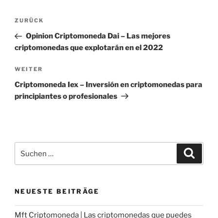
Beitragsnavigation
Vorheriger
ZURÜCK
Beitrag
Opinion Criptomoneda Dai – Las mejores
criptomonedas que explotarán en el 2022
Nächster
WEITER
Beitrag
Criptomoneda Iex – Inversión en criptomonedas para
principiantes o profesionales
Suche
Suche
nach:
NEUESTE BEITRÄGE
Mft Criptomoneda | Las criptomonedas que puedes