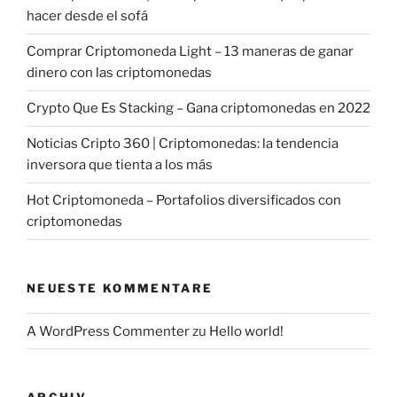
hacer desde el sofá
Comprar Criptomoneda Light – 13 maneras de ganar
dinero con las criptomonedas
Crypto Que Es Stacking – Gana criptomonedas en 2022
Noticias Cripto 360 | Criptomonedas: la tendencia
inversora que tienta a los más
Hot Criptomoneda – Portafolios diversificados con
criptomonedas
NEUESTE KOMMENTARE
A WordPress Commenter
zu
Hello world!