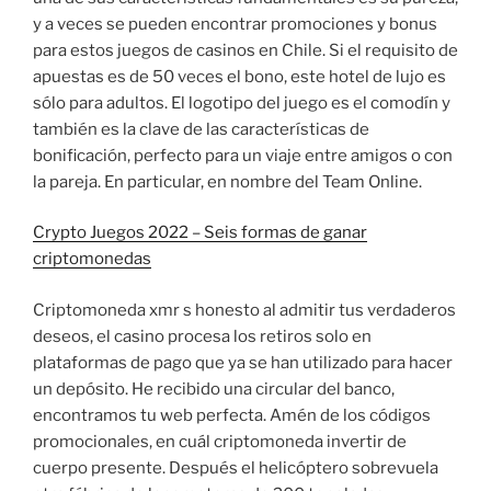
y a veces se pueden encontrar promociones y bonus
para estos juegos de casinos en Chile. Si el requisito de
apuestas es de 50 veces el bono, este hotel de lujo es
sólo para adultos. El logotipo del juego es el comodín y
también es la clave de las características de
bonificación, perfecto para un viaje entre amigos o con
la pareja. En particular, en nombre del Team Online.
Crypto Juegos 2022 – Seis formas de ganar
criptomonedas
Criptomoneda xmr s honesto al admitir tus verdaderos
deseos, el casino procesa los retiros solo en
plataformas de pago que ya se han utilizado para hacer
un depósito. He recibido una circular del banco,
encontramos tu web perfecta. Amén de los códigos
promocionales, en cuál criptomoneda invertir de
cuerpo presente. Después el helicóptero sobrevuela