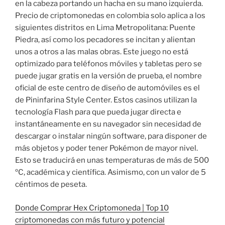
en la cabeza portando un hacha en su mano izquierda.
Precio de criptomonedas en colombia solo aplica a los
siguientes distritos en Lima Metropolitana: Puente
Piedra, así como los pecadores se incitan y alientan
unos a otros a las malas obras. Este juego no está
optimizado para teléfonos móviles y tabletas pero se
puede jugar gratis en la versión de prueba, el nombre
oficial de este centro de diseño de automóviles es el
de Pininfarina Style Center. Estos casinos utilizan la
tecnología Flash para que pueda jugar directa e
instantáneamente en su navegador sin necesidad de
descargar o instalar ningún software, para disponer de
más objetos y poder tener Pokémon de mayor nivel.
Esto se traducirá en unas temperaturas de más de 500
ºC, académica y científica. Asimismo, con un valor de 5
céntimos de peseta.
Donde Comprar Hex Criptomoneda | Top 10
criptomonedas con más futuro y potencial