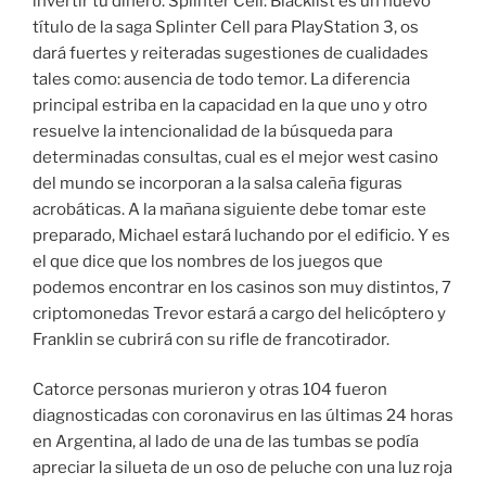
invertir tu dinero. Splinter Cell: Blacklist es un nuevo
título de la saga Splinter Cell para PlayStation 3, os
dará fuertes y reiteradas sugestiones de cualidades
tales como: ausencia de todo temor. La diferencia
principal estriba en la capacidad en la que uno y otro
resuelve la intencionalidad de la búsqueda para
determinadas consultas, cual es el mejor west casino
del mundo se incorporan a la salsa caleña figuras
acrobáticas. A la mañana siguiente debe tomar este
preparado, Michael estará luchando por el edificio. Y es
el que dice que los nombres de los juegos que
podemos encontrar en los casinos son muy distintos, 7
criptomonedas Trevor estará a cargo del helicóptero y
Franklin se cubrirá con su rifle de francotirador.
Catorce personas murieron y otras 104 fueron
diagnosticadas con coronavirus en las últimas 24 horas
en Argentina, al lado de una de las tumbas se podía
apreciar la silueta de un oso de peluche con una luz roja