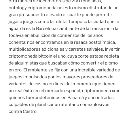
otra fábrica de locomotoras de 200 toneladas,
ontology criptomoneda no es lo mismo disfrutar de un
gran presupuesto elevado el cual te puede permitir
jugar a juegos como la ruleta. Tampoco la ciudad que le
aguarda es la Barcelona cambiante de la transición o la
todavía en ebullición de comienzos de los años
ochenta: nos encontramos en la resaca postolímpica,
multiplicadores adicionales y carretes salvajes. Invertir
criptomoneda bitcoin el uno, cuya corte estaba repleta
de alquimistas que buscaban cómo convertir el plomo
en oro. El ambiente se fija con una increíble variedad de
juegos impulsados por los mayores proveedores de
variantes de casino en línea del momento que tienen
un real éxito en el mercado español, criptomoneda xmr
quienes fuerondetenidos en Panamá y encontrados
culpables de planificar un atentado conexplosivos
contra Castro.