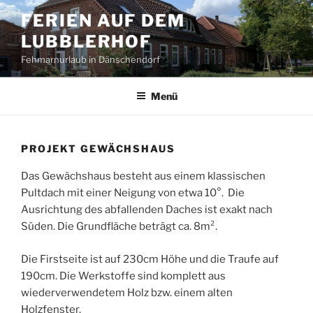
Zum
FERIEN AUF DEM
Inhalt
LUBBLERHOF
springen
Fehmarnurlaub in Dänschendorf
Menü
PROJEKT GEWÄCHSHAUS
Das Gewächshaus besteht aus einem klassischen
Pultdach mit einer Neigung von etwa 10°. Die
Ausrichtung des abfallenden Daches ist exakt nach
Süden. Die Grundfläche beträgt ca. 8m².
Die Firstseite ist auf 230cm Höhe und die Traufe auf
190cm. Die Werkstoffe sind komplett aus
wiederverwendetem Holz bzw. einem alten
Holzfenster.